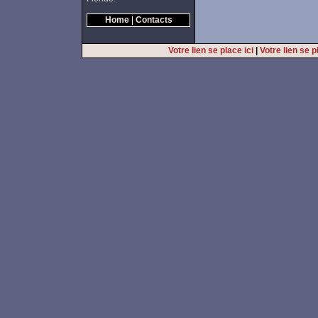
Home
|
Contacts
Votre lien se place ici
|
Votre lien se p