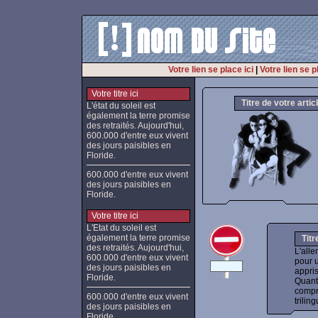
Votre lien se place ici
|
Votre lien se p
Votre titre ici
Titre de votre artic
L'état du soleil est
également la terre promise
des retraités. Aujourd'hui,
600.000 d'entre eux vivent
des jours paisibles en
Floride.
600.000 d'entre eux vivent
des jours paisibles en
Floride.
Votre titre ici
L'Etat du soleil est
également la terre promise
Titre
des retraités. Aujourd'hui,
L'all
600.000 d'entre eux vivent
pour u
des jours paisibles en
appri
Floride.
Quant 
compri
600.000 d'entre eux vivent
trilin
des jours paisibles en
Floride.