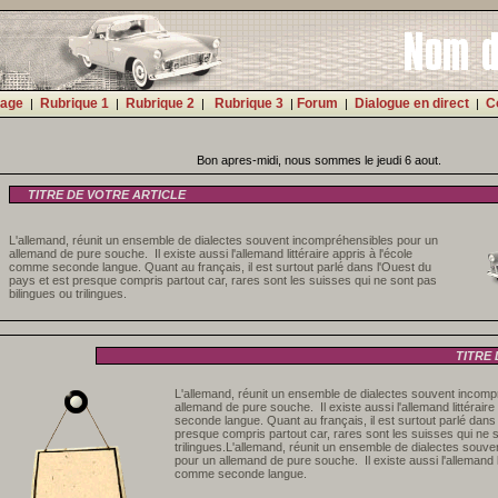
age
Rubrique 1
Rubrique 2
Rubrique 3
Forum
Dialogue en direct
C
|
|
|
|
|
|
Bon apres-midi, nous sommes le jeudi 6 aout.
TITRE DE VOTRE ARTICLE
L'allemand, réunit un ensemble de dialectes souvent incompréhensibles pour un
allemand de pure souche. Il existe aussi l'allemand littéraire appris à l'école
comme seconde langue. Quant au français, il est surtout parlé dans l'Ouest du
pays et est presque compris partout car, rares sont les suisses qui ne sont pas
bilingues ou trilingues.
TITRE
L'allemand, réunit un ensemble de dialectes souvent incomp
allemand de pure souche. Il existe aussi l'allemand littérair
seconde langue. Quant au français, il est surtout parlé dans
presque compris partout car, rares sont les suisses qui ne s
trilingues.L'allemand, réunit un ensemble de dialectes souv
pour un allemand de pure souche. Il existe aussi l'allemand li
comme seconde langue.