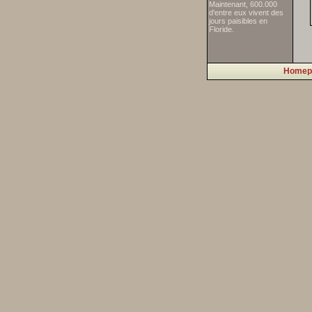
Maintenant, 600.000
d'entre eux vivent des
jours paisibles en
Floride.
Homep