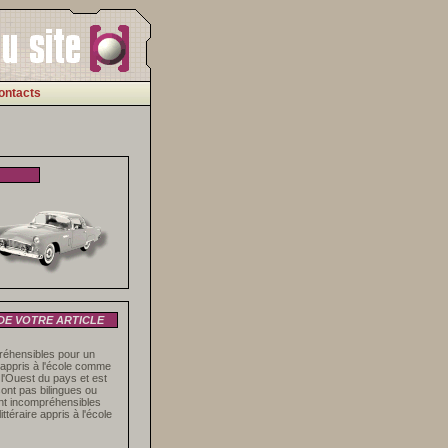
ontacts
 DE VOTRE ARTICLE
réhensibles pour un
e appris à l'école comme
 l'Ouest du pays et est
ont pas bilingues ou
ent incompréhensibles
ttéraire appris à l'école