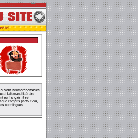
ce ici
 souvent incompréhensibles
si l'allemand littéraire
 au français, il est
esque compris partout car,
es ou trilingues.