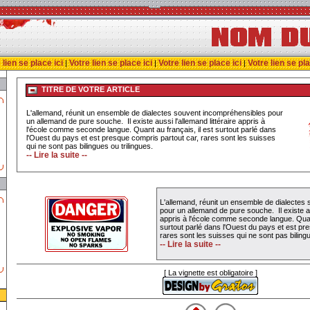
 lien se place ici
Votre lien se place ici
Votre lien se place ici
Votre lien se pla
|
|
|
TITRE DE VOTRE ARTICLE
L'allemand, réunit un ensemble de dialectes souvent incompréhensibles pour
un allemand de pure souche. Il existe aussi l'allemand littéraire appris à
l'école comme seconde langue. Quant au français, il est surtout parlé dans
l'Ouest du pays et est presque compris partout car, rares sont les suisses
qui ne sont pas bilingues ou trilingues.
-- Lire la suite --
L'allemand, réunit un ensemble de dialectes
pour un allemand de pure souche. Il existe aus
appris à l'école comme seconde langue. Quant
surtout parlé dans l'Ouest du pays et est pr
rares sont les suisses qui ne sont pas bilingu
-- Lire la suite --
[ La vignette est obligatoire ]