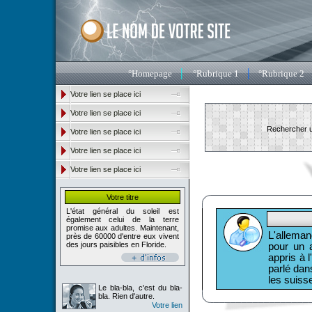
|
|
°
Homepage
°
Rubrique 1
°
Rubrique 2
Votre lien se place ici
Votre lien se place ici
Rechercher 
Votre lien se place ici
Votre lien se place ici
Votre lien se place ici
Votre titre
L'état général du soleil est
également celui de la terre
promise aux adultes. Maintenant,
L'alleman
près de 60000 d'entre eux vivent
des jours paisibles en Floride.
pour un a
appris à 
parlé dan
les suisse
Le bla-bla, c'est du bla-
bla. Rien d'autre.
Votre lien