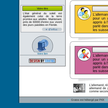
Votre titre
L'état général du soleil est
L'alleman
également celui de la terre
pour un a
promise aux adultes. Maintenant,
appris à 
près de 60000 d'entre eux vivent
des jours paisibles en Floride.
parlé dan
les suisse
Votre lien
L'alleman
pour un a
appris à 
parlé dan
les suisse
L'allemand, r
allemand de pu
comme seconde 
.::
Gratos est hébergé par P4X
::