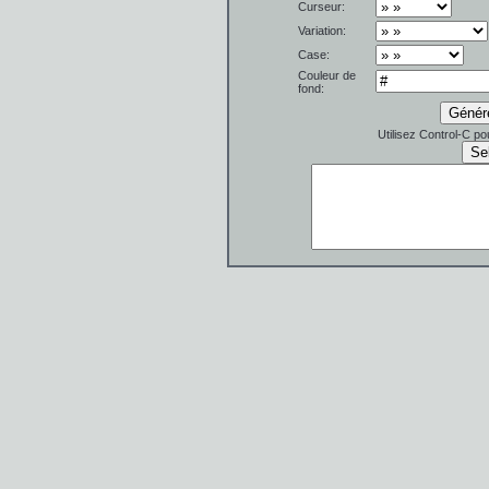
Curseur:
Variation:
Case:
Couleur de
fond:
Utilisez Control-C po