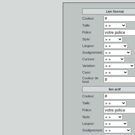
Lien Normal
Couleur:
Taille:
Police:
Style:
Largeur:
Soulignement:
Curseur:
Variation:
Case:
Couleur de
fond:
lien actif
Couleur:
Taille:
Police:
Style:
Largeur:
Soulignement: