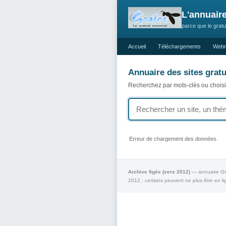
L'annuair
parce que le gratui
Accueil
Téléchargements
Webm
Annuaire des sites gratu
Recherchez par mots-clés ou chois
Erreur de chargement des données.
Archive figée (vers 2012)
— annuaire Grat
2012 ; certains peuvent ne plus être en li