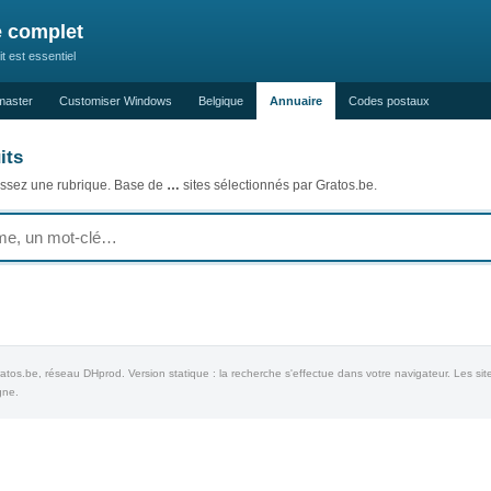
e complet
t est essentiel
aster
Customiser Windows
Belgique
Annuaire
Codes postaux
its
issez une rubrique. Base de
…
sites sélectionnés par Gratos.be.
os.be, réseau DHprod. Version statique : la recherche s'effectue dans votre navigateur. Les site
gne.