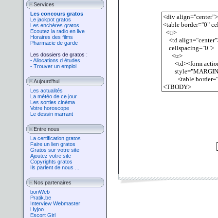
Services
Les concours gratos
Le jackpot gratos
Les enchères gratos
Ecoutez la radio en live
Horaires des films
Pharmacie de garde
Les dossiers de gratos :
- Allocations d études
- Trouver un emploi
Aujourd'hui
Les actualités
La météo de ce jour
Les sorties cinéma
Votre horoscope
Le dessin marrant
Entre nous
La certification gratos
Faire un lien gratos
Gratos sur votre site
Ajoutez votre site
Copyrights gratos
Ils parlent de nous ...
Nos partenaires
bonWeb
Pratik.be
Interview Webmaster
Hyjoo
Escort Girl