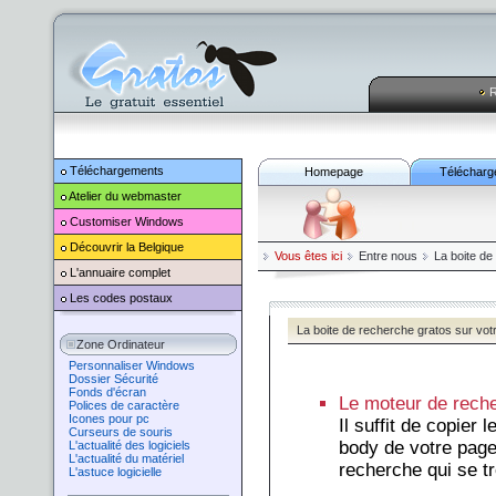
R
Téléchargements
Homepage
Télécharg
Atelier du webmaster
Customiser
Windows
Découvrir la Belgique
Vous êtes ici
Entre nous
La boite de
L'annuaire complet
Les codes postaux
La boite de recherche gratos sur votr
Zone Ordinateur
Personnaliser Windows
Dossier Sécurité
Fonds d'écran
Le moteur de recher
Polices de caractère
Icones pour pc
Il suffit de copier 
Curseurs de souris
body de votre pag
L'actualité des logiciels
L'actualité du matériel
recherche qui se t
L'astuce logicielle