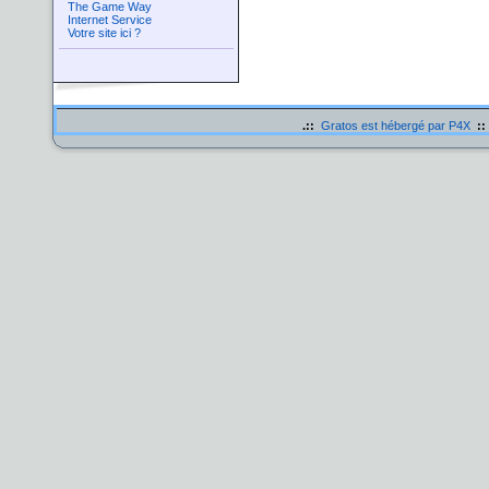
The Game Way
Internet Service
Votre site ici ?
.::
Gratos est hébergé par P4X
::