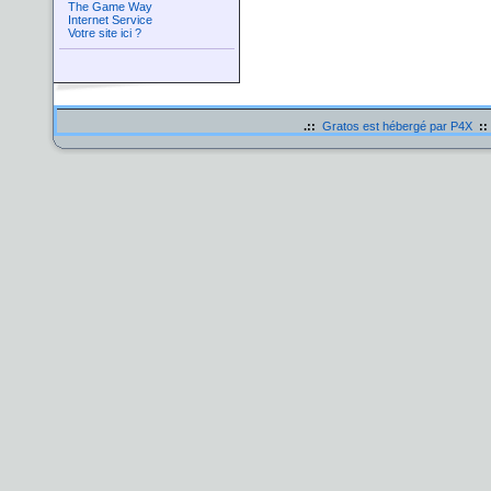
The Game Way
Internet Service
Votre site ici ?
.::
Gratos est hébergé par P4X
::