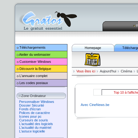
R
Téléchargements
Homepage
Télécharg
Atelier du webmaster
Customiser
Windows
Découvrir la Belgique
Vous êtes ici
Aujourd'hui
Cinéma
L
L'annuaire complet
Les codes postaux
Top 10 à l'affich
Zone Ordinateur
Personnaliser Windows
Avec CineNews.be
Dossier Sécurité
Fonds d'écran
Polices de caractère
Icones pour pc
Curseurs de souris
L'actualité des logiciels
L'actualité du matériel
L'astuce logicielle