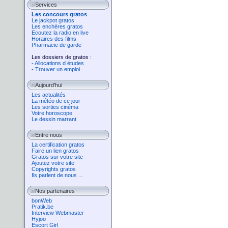
Services
Les concours gratos
Le jackpot gratos
Les enchères gratos
Ecoutez la radio en live
Horaires des films
Pharmacie de garde
Les dossiers de gratos :
- Allocations d études
- Trouver un emploi
Aujourd'hui
Les actualités
La météo de ce jour
Les sorties cinéma
Votre horoscope
Le dessin marrant
Entre nous
La certification gratos
Faire un lien gratos
Gratos sur votre site
Ajoutez votre site
Copyrights gratos
Ils parlent de nous ...
Nos partenaires
bonWeb
Pratik.be
Interview Webmaster
Hyjoo
Escort Girl