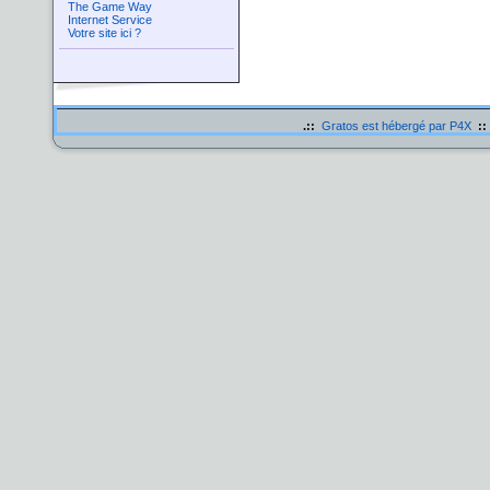
The Game Way
Internet Service
Votre site ici ?
.::
Gratos est hébergé par P4X
::