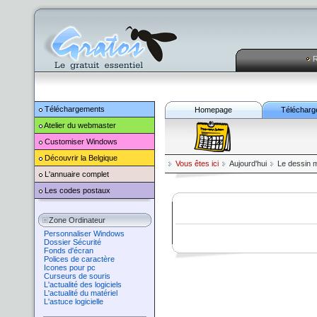
R
Téléchargements
Homepage
Télécharg
Atelier du webmaster
Customiser
Windows
Découvrir la Belgique
Vous êtes ici
Aujourd'hui
Le dessin 
L'annuaire complet
Les codes postaux
Zone Ordinateur
Personnaliser Windows
Dossier Sécurité
Fonds d'écran
Polices de caractère
Icones pour pc
Curseurs de souris
L'actualité des logiciels
L'actualité du matériel
L'astuce logicielle