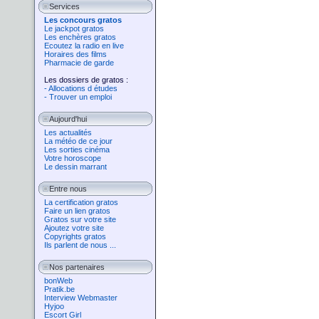
Services
Les concours gratos
Le jackpot gratos
Les enchères gratos
Ecoutez la radio en live
Horaires des films
Pharmacie de garde
Les dossiers de gratos :
- Allocations d études
- Trouver un emploi
Aujourd'hui
Les actualités
La météo de ce jour
Les sorties cinéma
Votre horoscope
Le dessin marrant
Entre nous
La certification gratos
Faire un lien gratos
Gratos sur votre site
Ajoutez votre site
Copyrights gratos
Ils parlent de nous ...
Nos partenaires
bonWeb
Pratik.be
Interview Webmaster
Hyjoo
Escort Girl