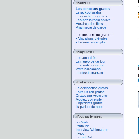
Services
Les concours gratos
Le jackpot gratos
Les enchères gratos
Ecoutez la radio en live
Horaires des films
Pharmacie de garde
Les dossiers de gratos :
- Allocations d études
- Trouver un emploi
Aujourd'hui
Les actualités
La météo de ce jour
Les sorties cinéma
Votre horoscope
Le dessin marrant
Entre nous
La certification gratos
Faire un lien gratos
Gratos sur votre site
Ajoutez votre site
Copyrights gratos
Ils parlent de nous ...
Nos partenaires
bonWeb
Pratik.be
Interview Webmaster
Hyjoo
Escort Girl