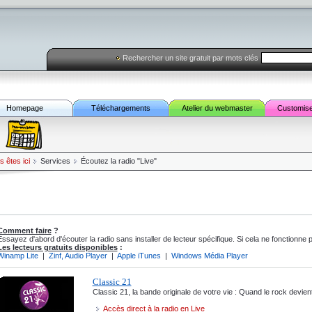
Rechercher un site gratuit par mots clés
Homepage
Téléchargements
Atelier du webmaster
Customis
s êtes ici
Services
Écoutez la radio "Live"
Comment faire
?
Essayez d'abord d'écouter la radio sans installer de lecteur spécifique. Si cela ne fonctionne 
Les lecteurs gratuits disponibles
:
Winamp Lite
|
Zinf, Audio Player
|
Apple iTunes
|
Windows Média Player
Classic 21
Classic 21, la bande originale de votre vie : Quand le rock devient
Accès direct à la radio en Live