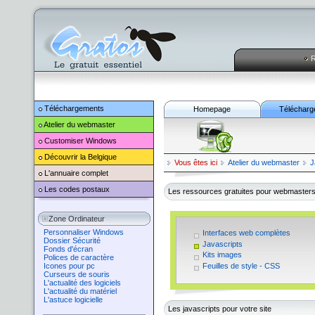
R
Téléchargements
Homepage
Télécharg
Atelier du webmaster
Customiser
Windows
Découvrir la Belgique
Vous êtes ici
Atelier du webmaster
J
L'annuaire complet
Les codes postaux
Les ressources gratuites pour webmaster
Zone Ordinateur
Personnaliser Windows
Interfaces web complètes
Dossier Sécurité
Javascripts
Fonds d'écran
Kits images
Polices de caractère
Feuilles de style - CSS
Icones pour pc
Curseurs de souris
L'actualité des logiciels
L'actualité du matériel
L'astuce logicielle
Les javascripts pour votre site