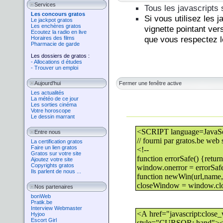
Services
Tous les javascripts 
Les concours gratos
Si vous utilisez les 
Le jackpot gratos
Les enchères gratos
vignette pointant ver
Ecoutez la radio en live
que vous respectez le
Horaires des films
Pharmacie de garde
Les dossiers de gratos :
- Allocations d études
- Trouver un emploi
Aujourd'hui
Fermer une fenêtre active
Les actualités
La météo de ce jour
Les sorties cinéma
Votre horoscope
Le dessin marrant
Entre nous
La certification gratos
Faire un lien gratos
Gratos sur votre site
Ajoutez votre site
Copyrights gratos
Ils parlent de nous ...
Nos partenaires
bonWeb
Pratik.be
Interview Webmaster
Hyjoo
Escort Girl