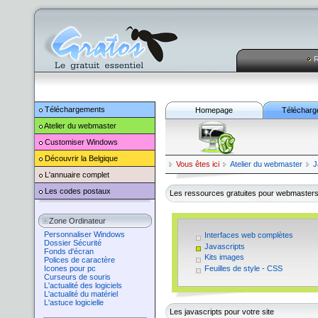
R
Téléchargements
Homepage
Télécharg
Atelier du webmaster
Customiser
Windows
Découvrir la Belgique
Vous êtes ici
Atelier du webmaster
J
L'annuaire complet
Les codes postaux
Les ressources gratuites pour webmaster
Zone Ordinateur
Personnaliser Windows
Interfaces web complètes
Dossier Sécurité
Javascripts
Fonds d'écran
Kits images
Polices de caractère
Feuilles de style - CSS
Icones pour pc
Curseurs de souris
L'actualité des logiciels
L'actualité du matériel
L'astuce logicielle
Les javascripts pour votre site