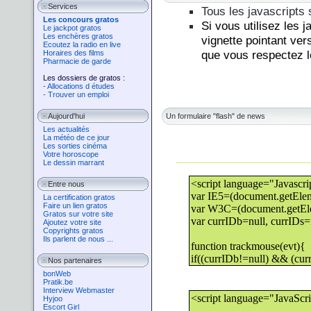
Services
Tous les javascripts 
Les concours gratos
Si vous utilisez les 
Le jackpot gratos
Les enchères gratos
vignette pointant ver
Ecoutez la radio en live
que vous respectez le
Horaires des films
Pharmacie de garde
Les dossiers de gratos :
- Allocations d études
- Trouver un emploi
Aujourd'hui
Un formulaire
"flash"
de news
Les actualités
La météo de ce jour
Les sorties cinéma
Votre horoscope
Le dessin marrant
Entre nous
La certification gratos
Faire un lien gratos
Gratos sur votre site
Ajoutez votre site
Copyrights gratos
Ils parlent de nous ...
Nos partenaires
bonWeb
Pratik.be
Interview Webmaster
Hyjoo
Escort Girl