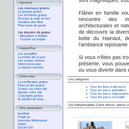
sont magnifiques, trou
Services
Les concours gratos
Le jackpot gratos
Flâner en famille vou
Les enchères gratos
rencontre des merv
Ecoutez la radio en live
Horaires des films
architecturales et n
Pharmacie de garde
de découvrir la dive
Les dossiers de gratos :
- Allocations d études
botte du Hainaut, 
- Trouver un emploi
l'ambiance reposante 
Aujourd'hui
Les actualités
Si vous n'êtes pas tro
La météo de ce jour
Les sorties cinéma
présente, vous pouvez
Votre horoscope
Le dessin marrant
ou vous divertir dans u
Entre nous
Les catégories
La certification gratos
Faire un lien gratos
Tous les lieux à découvrir
Gratos sur votre site
Tous les parcs animaliers
Ajoutez votre site
Tous les parcs d'attractions
Copyrights gratos
Tous les parcs récréatifs
Ils parlent de nous ...
Les indispensables (Liens directs, placez vo
Nos partenaires
bonWeb
Pratik.be
Interview Webmaster
Hyjoo
Escort Girl