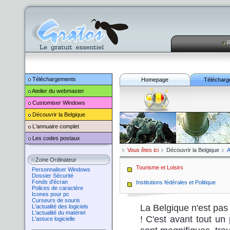
R
Téléchargements
Homepage
Télécharg
Atelier du webmaster
Customiser
Windows
Découvrir la Belgique
L'annuaire complet
Les codes postaux
Vous êtes ici
Découvrir la Belgique
A
Zone Ordinateur
Tourisme et Loisirs
Personnaliser Windows
Dossier Sécurité
Fonds d'écran
Institutions fédérales et Politique
Polices de caractère
Icones pour pc
Curseurs de souris
La Belgique n'est pas 
L'actualité des logiciels
L'actualité du matériel
! C'est avant tout un
L'astuce logicielle