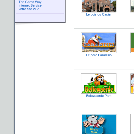
The Game Way
Internet Service
Votre site ici ?
Le bois du Casier
Le parc Paradisio
Bellewaerde Park