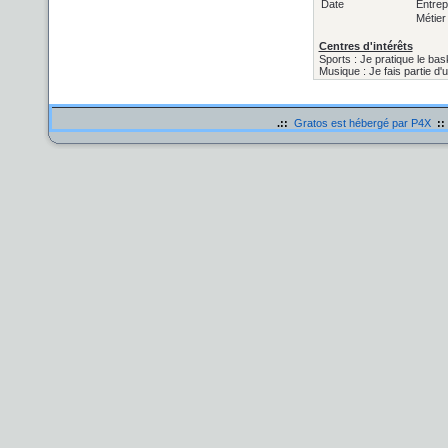
Date
Entrep
Métier
Centres d'intérêts
Sports : Je pratique le baske
Musique : Je fais partie d'u
.::
Gratos est hébergé par P4X
::