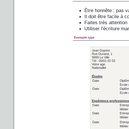
Être honnête : pas v
Il doit être facile à
Faites très attention
Utiliser l'écriture m
Exemple type
Jean Dupont
Rue Durand, 1
9999 La Ville
Tél : 00/01 02 03
Votre age
Nationalité
Études
Date
Diplô
Ecole 
Date
Diplô
Ecole 
Expérience professionne
Date
Entrep
Métier
Date
Entrep
Métier
Date
Entrep
Métier