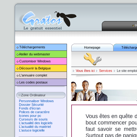
R
Téléchargements
Homepage
Télécharg
Atelier du webmaster
Customiser
Windows
Découvrir la Belgique
Vous êtes ici
Services
Le site emplo
L'annuaire complet
Les codes postaux
Zone Ordinateur
Personnaliser Windows
Dossier Sécurité
Fonds d'écran
Polices de caractère
Vous êtes en quête d
Icones pour pc
Curseurs de souris
bout commencer pour l
L'actualité des logiciels
L'actualité du matériel
faut savoir se mett
L'astuce logicielle
Surtout pas de paniq