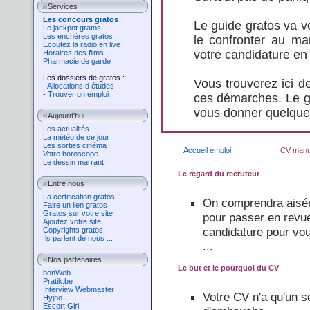
Services
Les concours gratos
Le guide gratos va vo
Le jackpot gratos
Les enchères gratos
le confronter au ma
Ecoutez la radio en live
votre candidature e
Horaires des films
Pharmacie de garde
Les dossiers de gratos :
Vous trouverez ici d
- Allocations d études
- Trouver un emploi
ces démarches. Le gu
vous donner quelques
Aujourd'hui
Les actualités
La météo de ce jour
Les sorties cinéma
Accueil emploi
CV manu
Votre horoscope
Le dessin marrant
Le regard du recruteur
Entre nous
La certification gratos
On comprendra aisém
Faire un lien gratos
Gratos sur votre site
pour passer en revue 
Ajoutez votre site
candidature pour vou
Copyrights gratos
Ils parlent de nous ...
...
Nos partenaires
Le but et le pourquoi du CV
bonWeb
Pratik.be
Interview Webmaster
Votre CV n'a qu'un se
Hyjoo
Escort Girl