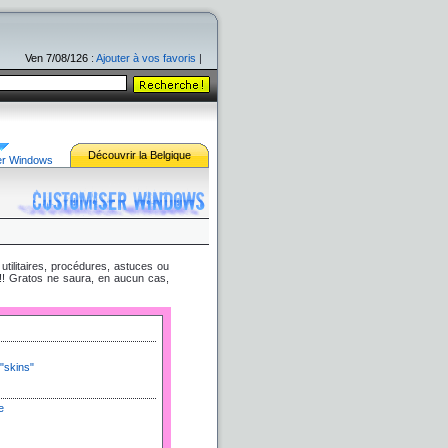
Ven 7/08/126
:
Ajouter à vos favoris
|
Découvrir la Belgique
er
Windows
utilitaires, procédures, astuces ou
s !! Gratos ne saura, en aucun cas,
"skins"
e