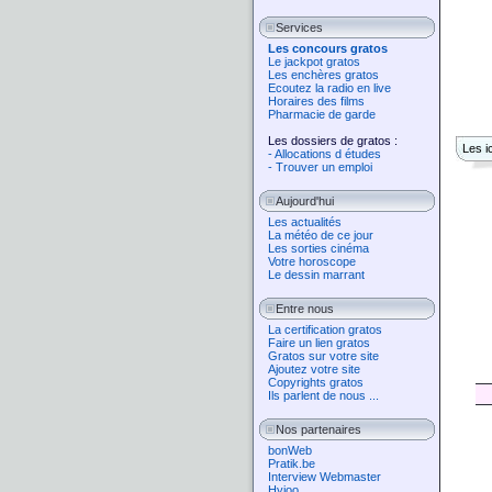
Services
Les concours gratos
Le jackpot gratos
Les enchères gratos
Ecoutez la radio en live
Horaires des films
Pharmacie de garde
Les dossiers de gratos :
Les i
- Allocations d études
- Trouver un emploi
Aujourd'hui
Les actualités
La météo de ce jour
Les sorties cinéma
Votre horoscope
Le dessin marrant
Entre nous
La certification gratos
Faire un lien gratos
Gratos sur votre site
Ajoutez votre site
Copyrights gratos
Ils parlent de nous ...
Nos partenaires
bonWeb
Pratik.be
Interview Webmaster
Hyjoo