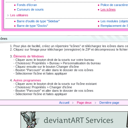
Fonds d'écran
Police de caractère
Curseurs de souris
Les icônes
Les utilitaires
Barre d'outils de type "Sidebar"
Les modules (objet
Barre de type "Docks"
Remplacement de S
cônes
Pour plus de facilité, créez
un répertoire "icônes"
et téléchargez
les icônes dans
c
Cliquez sur l'image pour télécharger (enregistrer) le ZIP
et décompressez
le fichier
Éléments de Windows
- Cliquer avec le bouton droit de la souris sur votre bureau
- Choisissez Propriétés > Bureau > Personnalisation du bureau
- Cliquez ensuite sur le bouton Changer d'icône
- Bouton "Parcourir" et aller dans le dossier de vos icônes
- Sélectionner l'icône et faites appliquer
Autres programmes
- Cliquer avec le bouton droit de la souris sur l'icône existant
- Choisissez Propriétés > Changer d'icône
- Bouton "Parcourir" et aller dans le dossier de vos icônes
- Sélectionner l'icône et faites appliquer
Accueil
Page
deux
Dernière page