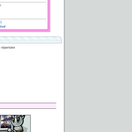
s
s)
hell
e
répertoire