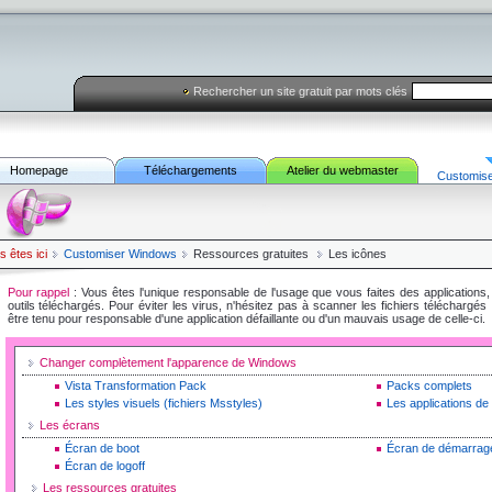
Rechercher un site gratuit par mots clés
Homepage
Téléchargements
Atelier du webmaster
Customis
s êtes ici
Customiser
Windows
Ressources gratuites
Les icônes
Pour rappel
: Vous êtes l'unique responsable de l'usage que vous faites des applications, 
outils téléchargés. Pour éviter les virus, n'hésitez pas à scanner les fichiers téléchargé
être tenu pour responsable d'une application défaillante ou d'un mauvais usage de celle-ci.
Changer complètement l'apparence de Windows
Vista Transformation Pack
Packs complets
Les styles visuels (fichiers Msstyles)
Les applications de 
Les écrans
Écran de boot
Écran de démarrag
Écran de logoff
Les ressources gratuites