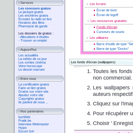
Services
Les écrans
Les concours gratos
Écran de boot
Le jackpot gratos
Écran de logoff
Les enchères gratos
Ecoutez la radio en live
Les ressources gratuites
Horaires des films
Pharmacie de garde
Fonds d'écran
Curseurs de souris
Les dossiers de gratos :
- Allocations d études
Les utilitaires
- Trouver un emploi
Barre d'outils de type "Si
Barre de type "Docks"
Aujourd'hui
Les actualités
La météo de ce jour
Les fonds d'écran (wallpapers)
Les sorties cinéma
Votre horoscope
Le dessin marrant
Toutes les fonds 
non commercial.
Entre nous
La certification gratos
Les wallpapers
Faire un lien gratos
Gratos sur votre site
auteurs respectif
Ajoutez votre site
Copyrights gratos
Ils parlent de nous ...
Cliquez sur l'ima
Nos partenaires
Pour récupérer un 
bonWeb
Pratik.be
Choisir ' Enregist
Interview Webmaster
Hyjoo
Escort Girl