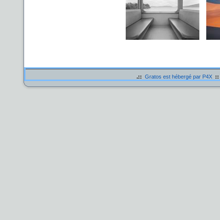
.::
Gratos est hébergé par P4X
::