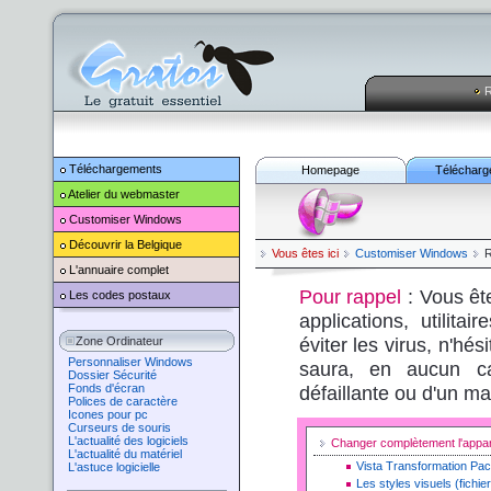
R
Téléchargements
Homepage
Télécharg
Atelier du webmaster
Customiser
Windows
Découvrir la Belgique
Vous êtes ici
Customiser
Windows
R
L'annuaire complet
Pour rappel
: Vous êt
Les codes postaux
applications, utilita
éviter les virus, n'hé
Zone Ordinateur
Personnaliser Windows
saura, en aucun ca
Dossier Sécurité
Fonds d'écran
défaillante ou d'un ma
Polices de caractère
Icones pour pc
Curseurs de souris
L'actualité des logiciels
Changer complètement l'app
L'actualité du matériel
Vista Transformation Pa
L'astuce logicielle
Les styles visuels (fichie