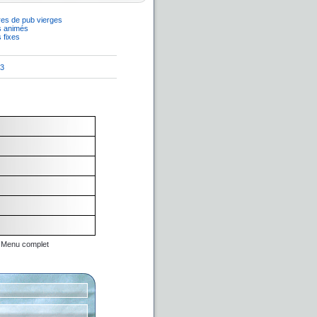
es de pub vierges
s animés
 fixes
 3
Menu complet