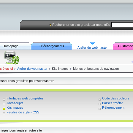
Rechercher un site gratuit par mots clés
Homepage
Téléchargements
Customis
Atelier du webmaster
s êtes ici
Atelier du webmaster
Kits images
Menus et boutons de navigation
essources gratuites pour webmasters
Interfaces web complètes
Code des couleurs
Javascripts
Balises "méta"
Kits images
Référencement
Feuilles de style - CSS
mages pour réaliser votre site