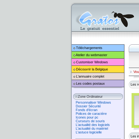
Téléchargements
Atelier du webmaster
Customiser
Windows
Découvrir la Belgique
Vou
L'annuaire complet
Les codes postaux
Les r
Zone Ordinateur
Personnaliser Windows
Dossier Sécurité
Fonds d'écran
Polices de caractère
Icones pour pc
Curseurs de souris
L'actualité des logiciels
L'actualité du matériel
L'astuce logicielle
Les i