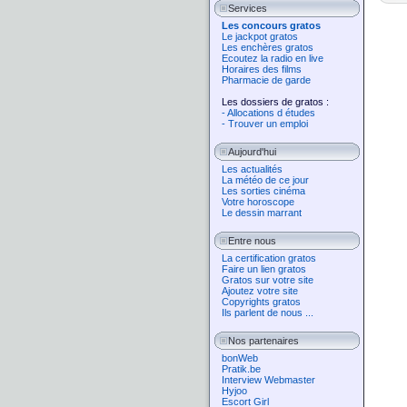
Services
Les concours gratos
Le jackpot gratos
Les enchères gratos
Ecoutez la radio en live
Horaires des films
Pharmacie de garde
Les dossiers de gratos :
- Allocations d études
- Trouver un emploi
Aujourd'hui
Les actualités
La météo de ce jour
Les sorties cinéma
Votre horoscope
Le dessin marrant
Entre nous
La certification gratos
Faire un lien gratos
Gratos sur votre site
Ajoutez votre site
Copyrights gratos
Ils parlent de nous ...
Nos partenaires
bonWeb
Pratik.be
Interview Webmaster
Hyjoo
Escort Girl