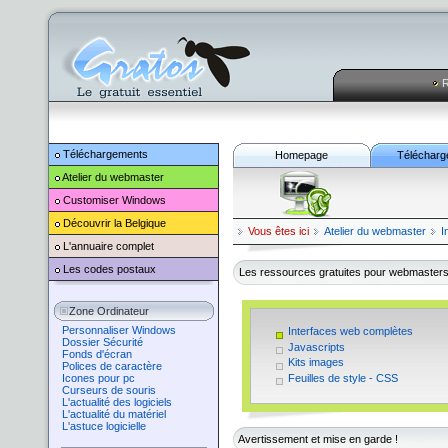
R
Téléchargements
Homepage
Télécharg
Atelier du webmaster
Customiser
Windows
Découvrir la Belgique
Vous êtes ici
Atelier du webmaster
I
L'annuaire complet
Les codes postaux
Les ressources gratuites pour webmaster
Zone Ordinateur
Personnaliser Windows
Interfaces web complètes
Dossier Sécurité
Javascripts
Fonds d'écran
Kits images
Polices de caractère
Feuilles de style - CSS
Icones pour pc
Curseurs de souris
L'actualité des logiciels
L'actualité du matériel
L'astuce logicielle
Avertissement et mise en garde !