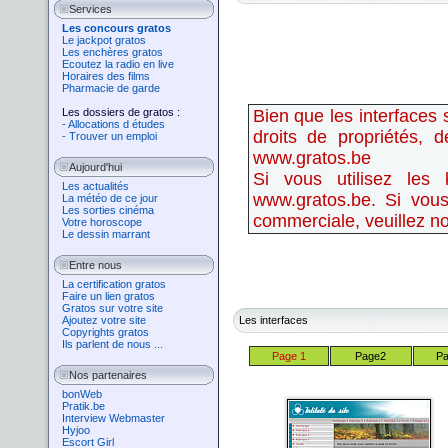
Services
Les concours gratos
Le jackpot gratos
Les enchères gratos
Ecoutez la radio en live
Horaires des films
Pharmacie de garde
Les dossiers de gratos :
Bien
que les interfaces s
- Allocations d études
droits de propriétés, 
- Trouver un emploi
www.g
ratos.be
Aujourd'hui
S
i vous utilisez les
Les actualités
www.g
ratos.be
.
Si vous
La météo de ce jour
Les sorties cinéma
commerciale, veuillez n
Votre horoscope
Le dessin marrant
Entre nous
La certification gratos
Faire un lien gratos
Gratos sur votre site
Ajoutez votre site
Les interfaces
Copyrights gratos
Ils parlent de nous ...
Page 1
Page2
Pa
Nos partenaires
bonWeb
Pratik.be
Interview Webmaster
Hyjoo
Escort Girl