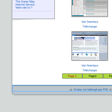
The Game Way
Internet Service
Votre site ici ?
Voir l'interface
Télécharger
Voir l'interface
Télécharger
Page 1
Page2
Pa
.::
Gratos est hébergé par P4X
::