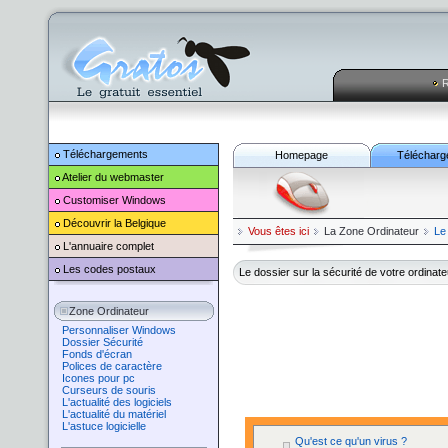
R
Téléchargements
Homepage
Télécharg
Atelier du webmaster
Customiser
Windows
Découvrir la Belgique
Vous êtes ici
La Zone Ordinateur
Le
L'annuaire complet
Les codes postaux
Le dossier sur la sécurité de votre ordinate
Zone Ordinateur
Personnaliser Windows
Dossier Sécurité
Fonds d'écran
Polices de caractère
Icones pour pc
Curseurs de souris
L'actualité des logiciels
L'actualité du matériel
L'astuce logicielle
Qu'est ce qu'un virus ?