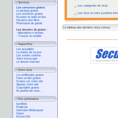
Services
Les catégories de virus
Les concours gratos
Le jackpot gratos
Les virus et votre système d'exp
Les enchères gratos
Ecoutez la radio en live
Horaires des films
Pharmacie de garde
Le tableau des derniers virus connus
Les dossiers de gratos :
- Allocations d études
- Trouver un emploi
Aujourd'hui
Les actualités
La météo de ce jour
Les sorties cinéma
Votre horoscope
Le dessin marrant
Entre nous
La certification gratos
Faire un lien gratos
Gratos sur votre site
Ajoutez votre site
Copyrights gratos
Ils parlent de nous ...
Nos partenaires
bonWeb
Pratik.be
Interview Webmaster
Hyjoo
Escort Girl