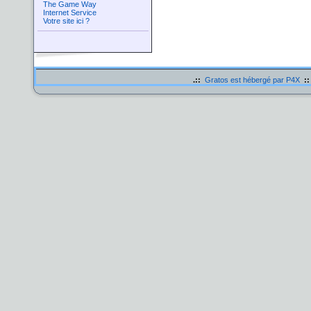
The Game Way
Internet Service
Votre site ici ?
.::
Gratos est hébergé par P4X
::