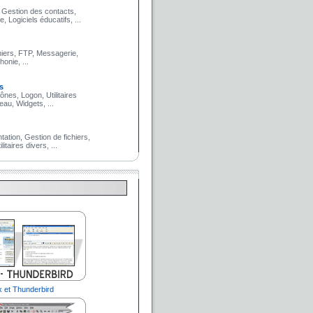
 Gestion des contacts,
Logiciels éducatifs, ...
iers, FTP, Messagerie,
onie, ...
s
cônes, Logon, Utilitaires
u, Widgets, ...
tion, Gestion de fichiers,
taires divers, ...
x et Thunderbird