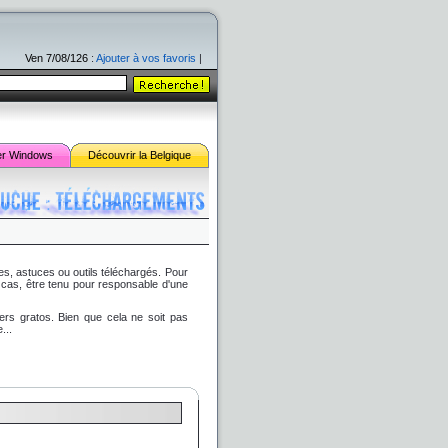
Ven 7/08/126
:
Ajouter à vos favoris
|
er
Windows
Découvrir la Belgique
res, astuces ou outils téléchargés. Pour
n cas, être tenu pour responsable d'une
ers gratos. Bien que cela ne soit pas
...