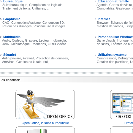
Bureautique
Éducation et famille
Suite bureautique, Compilation de logiciels,
Agenda, Cartes de visite,
Traitement de texte, Utilitaires, ...
Comptabilité, Gastronomie, 
Graphisme
Internet
CAO, Conception Assistée, Conception 3D,
Browser, Échange de fich
Retouches d'images, Visionneuse d 'images, ...
Gestion de favoris, Téléph
Multimédia
Personnaliser Window
Audio, Codecs, Gravure, Lecteur multimédia,
Barre d'outils, Horloge, I
Jeux, Médiathèque, Pochettes, Outils vidéos, ...
de skins, Thèmes de burea
Sécurité
Utilitaires système
Anti Spyware, Firewall, Protection de données,
Compression, Défragmenta
Antivirus, Gestion de la sécurité, ...
Gestion des partitions, Utili
Les essentiels
Open Office, la suite bureautique
Firefo