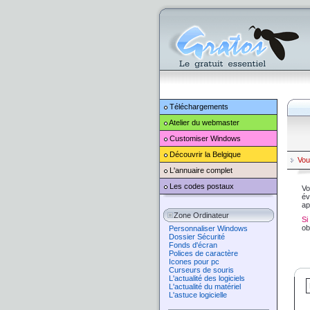
Téléchargements
Atelier du webmaster
Customiser
Windows
Découvrir la Belgique
Vou
L'annuaire complet
Les codes postaux
Vo
év
ap
Zone Ordinateur
Si
ob
Personnaliser Windows
Dossier Sécurité
Fonds d'écran
Polices de caractère
Icones pour pc
Curseurs de souris
L'actualité des logiciels
L'actualité du matériel
L'astuce logicielle