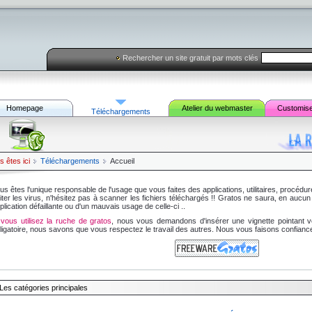
Rechercher un site gratuit par mots clés
Homepage
Atelier du webmaster
Customis
Téléchargements
s êtes ici
Téléchargements
Accueil
us êtes l'unique responsable de l'usage que vous faites des applications, utilitaires, procédu
iter les virus, n'hésitez pas à scanner les fichiers téléchargés !! Gratos ne saura, en aucu
plication défaillante ou d'un mauvais usage de celle-ci ..
 vous utilisez la ruche de gratos
, nous vous demandons d'insérer une vignette pointant v
ligatoire, nous savons que vous respectez le travail des autres. Nous vous faisons confiance
Les catégories principales