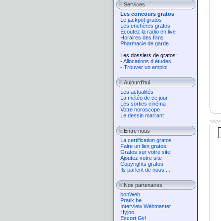
Services
Les concours gratos
Le jackpot gratos
Les enchères gratos
Ecoutez la radio en live
Horaires des films
Pharmacie de garde
Les dossiers de gratos :
- Allocations d études
- Trouver un emploi
Aujourd'hui
Les actualités
La météo de ce jour
Les sorties cinéma
Votre horoscope
Le dessin marrant
Entre nous
La certification gratos
Faire un lien gratos
Gratos sur votre site
Ajoutez votre site
Copyrights gratos
Ils parlent de nous ...
Nos partenaires
bonWeb
Pratik.be
Interview Webmaster
Hyjoo
Escort Girl