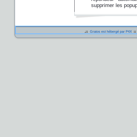
supprimer les popup
.::
Gratos est hébergé par P4X
::