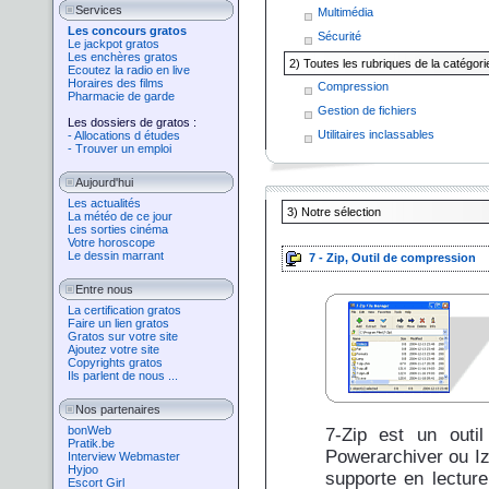
Services
Multimédia
Les concours gratos
Sécurité
Le jackpot gratos
Les enchères gratos
2) Toutes les rubriques de la catégorie
Ecoutez la radio en live
Horaires des films
Compression
Pharmacie de garde
Gestion de fichiers
Les dossiers de gratos :
Utilitaires inclassables
- Allocations d études
- Trouver un emploi
Aujourd'hui
Les actualités
3)
Notre sélection
La météo de ce jour
Les sorties cinéma
Votre horoscope
Le dessin marrant
7 - Zip, Outil de compression
Entre nous
La certification gratos
Faire un lien gratos
Gratos sur votre site
Ajoutez votre site
Copyrights gratos
Ils parlent de nous ...
Nos partenaires
bonWeb
7-Zip est un outil
Pratik.be
Powerarchiver ou Izar
Interview Webmaster
Hyjoo
supporte en lectur
Escort Girl