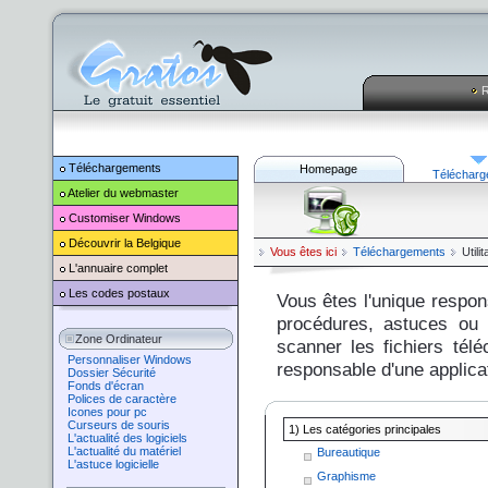
R
Téléchargements
Homepage
Télécharg
Atelier du webmaster
Customiser
Windows
Découvrir la Belgique
Vous êtes ici
Téléchargements
Utili
L'annuaire complet
Les codes postaux
Vous êtes l'unique respons
procédures, astuces ou o
Zone Ordinateur
scanner les fichiers tél
Personnaliser Windows
responsable d'une applicat
Dossier Sécurité
Fonds d'écran
Polices de caractère
Icones pour pc
Curseurs de souris
1) Les catégories principales
L'actualité des logiciels
L'actualité du matériel
Bureautique
L'astuce logicielle
Graphisme