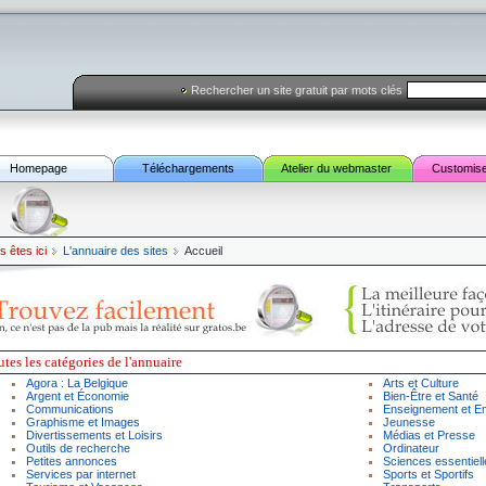
Rechercher un site gratuit par mots clés
Homepage
Téléchargements
Atelier du webmaster
Customis
s êtes ici
L'annuaire des sites
Accueil
tes l
es catégories de l'annuaire
Agora
:
La Belgique
Arts
et
Culture
Argent
et
Économie
Bien
-
Être
et
Santé
Communications
Enseignement
et
Em
Graphisme
et
Images
Jeunesse
Divertissement
s et Loisirs
Médias
et
Presse
Outils de recherche
Ordinateur
Petites annonces
Sciences essentiell
Services par internet
Sports
et
Sportifs