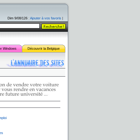
Dim 9/08/126
:
Ajouter à vos favoris
|
er
Windows
Découvrir la Belgique
ploi
es