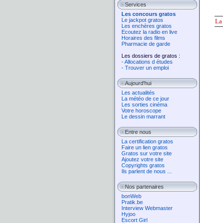
Services
Les concours gratos
Le jackpot gratos
L
Les enchères gratos
Ecoutez la radio en live
Horaires des films
Pharmacie de garde
Les dossiers de gratos :
- Allocations d études
- Trouver un emploi
Aujourd'hui
Les actualités
La météo de ce jour
Les sorties cinéma
Votre horoscope
Le dessin marrant
Entre nous
La certification gratos
Faire un lien gratos
Gratos sur votre site
Ajoutez votre site
Copyrights gratos
Ils parlent de nous ...
Nos partenaires
bonWeb
Pratik.be
Interview Webmaster
Hyjoo
Escort Girl