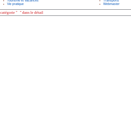
Tourisme
et
Vacances
Transports
Vie pratique
Webmaster
a
catégorie
" " dans le détail