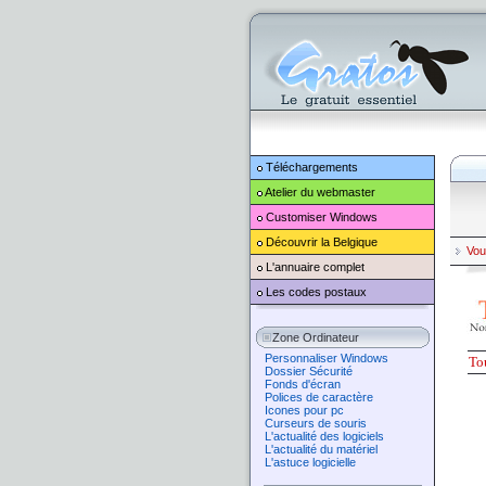
Téléchargements
Atelier du webmaster
Customiser
Windows
Découvrir la Belgique
Vou
L'annuaire complet
Les codes postaux
Zone Ordinateur
Personnaliser Windows
Tou
Dossier Sécurité
Fonds d'écran
Polices de caractère
Icones pour pc
Curseurs de souris
L'actualité des logiciels
L'actualité du matériel
L'astuce logicielle