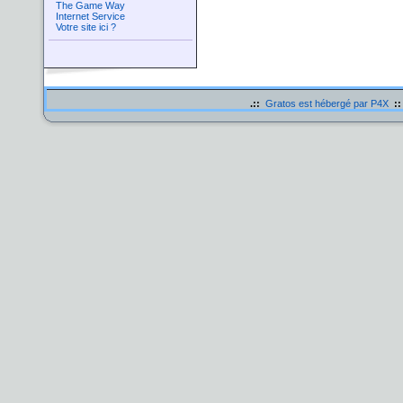
The Game Way
Internet Service
Votre site ici ?
.::
Gratos est hébergé par P4X
::