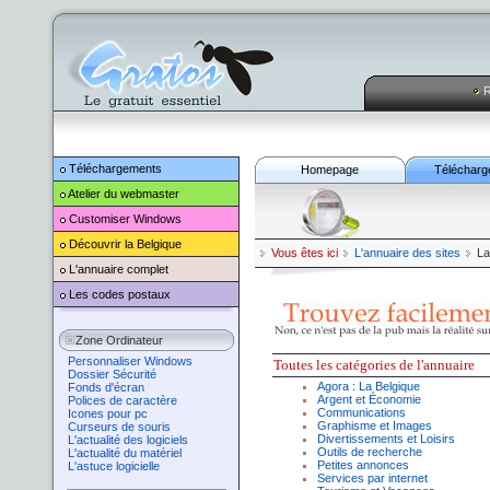
R
Téléchargements
Homepage
Télécharg
Atelier du webmaster
Customiser
Windows
Découvrir la Belgique
Vous êtes ici
L'annuaire des sites
La
L'annuaire complet
Les codes postaux
Zone Ordinateur
Personnaliser Windows
Toutes l
es catégories de l'annuaire
Dossier Sécurité
Agora
:
La Belgique
Fonds d'écran
Argent
et
Économie
Polices de caractère
Communications
Icones pour pc
Graphisme
et
Images
Curseurs de souris
Divertissement
s et Loisirs
L'actualité des logiciels
Outils de recherche
L'actualité du matériel
Petites annonces
L'astuce logicielle
Services par internet