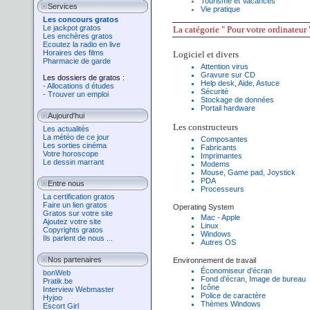
Tourisme
et
Vacances
Services
Vie pratique
Les concours gratos
Le jackpot gratos
La
catégorie
" Pour votre ordinateur "
Les enchères gratos
Ecoutez la radio en live
Horaires des films
Logiciel et divers
Pharmacie de garde
Attention virus
Gravure sur CD
Les dossiers de gratos :
Help desk, Aide, Astuce
- Allocations d études
Sécurité
- Trouver un emploi
Stockage de données
Portail hardware
Aujourd'hui
Les constructeurs
Les actualités
La météo de ce jour
Composantes
Les sorties cinéma
Fabricants
Votre horoscope
Imprimantes
Le dessin marrant
Modems
Mouse, Game pad, Joystick
PDA
Entre nous
Processeurs
La certification gratos
Faire un lien gratos
Operating System
Gratos sur votre site
Mac - Apple
Ajoutez votre site
Linux
Copyrights gratos
Windows
Ils parlent de nous ...
Autres OS
Nos partenaires
Environnement de travail
Économiseur d'écran
bonWeb
Fond d'écran, Image de bureau
Pratik.be
Icône
Interview Webmaster
Police de caractère
Hyjoo
Thèmes Windows
Escort Girl