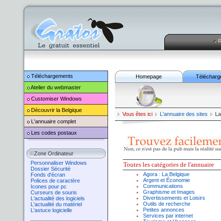
R
Téléchargements
Homepage
Télécharg
Atelier du webmaster
Customiser
Windows
Découvrir la Belgique
Vous êtes ici
L'annuaire des sites
La
L'annuaire complet
Les codes postaux
Zone Ordinateur
Personnaliser Windows
Toutes l
es catégories de l'annuaire
Dossier Sécurité
Agora
:
La Belgique
Fonds d'écran
Argent
et
Économie
Polices de caractère
Communications
Icones pour pc
Graphisme
et
Images
Curseurs de souris
Divertissement
s et Loisirs
L'actualité des logiciels
Outils de recherche
L'actualité du matériel
Petites annonces
L'astuce logicielle
Services par internet