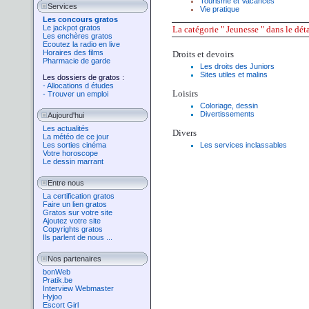
Tourisme
et
Vacances
Services
Vie pratique
Les concours gratos
Le jackpot gratos
La
catégorie
" Jeunesse " dans le déta
Les enchères gratos
Ecoutez la radio en live
Horaires des films
Droits et devoirs
Pharmacie de garde
Les droits des Juniors
Sites utiles et malins
Les dossiers de gratos :
- Allocations d études
Loisirs
- Trouver un emploi
Coloriage, dessin
Divertissements
Aujourd'hui
Les actualités
Divers
La météo de ce jour
Les sorties cinéma
Les services inclassables
Votre horoscope
Le dessin marrant
Entre nous
La certification gratos
Faire un lien gratos
Gratos sur votre site
Ajoutez votre site
Copyrights gratos
Ils parlent de nous ...
Nos partenaires
bonWeb
Pratik.be
Interview Webmaster
Hyjoo
Escort Girl