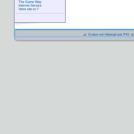
The Game Way
Internet Service
Votre site ici ?
.::
Gratos est hébergé par P4X
::