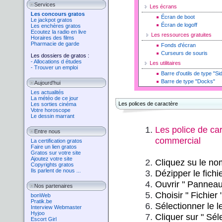
Services
Les écrans
Les concours gratos
Écran de boot
Le jackpot gratos
Écran de logoff
Les enchères gratos
Ecoutez la radio en live
Les ressources gratuites
Horaires des films
Pharmacie de garde
Fonds d'écran
Curseurs de souris
Les dossiers de gratos :
- Allocations d études
Les utilitaires
- Trouver un emploi
Barre d'outils de type "Si
Barre de type "Docks"
Aujourd'hui
Les actualités
La météo de ce jour
Les polices de caractère
Les sorties cinéma
Votre horoscope
Le dessin marrant
Les police de ca
Entre nous
commercial
La certification gratos
Faire un lien gratos
Gratos sur votre site
Ajoutez votre site
Cliquez su le nom
Copyrights gratos
Ils parlent de nous ...
Dézipper le fich
Ouvrir " P
anneau
Nos partenaires
Choisir
"
Fichier
bonWeb
Pratik.be
Sélectionner le l
Interview Webmaster
Hyjoo
Cliquer sur
"
Séle
Escort Girl