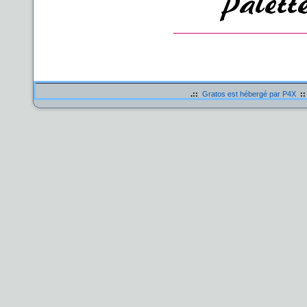
.::
Gratos est hébergé par P4X
::