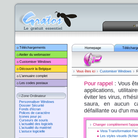
R
Téléchargements
Homepage
Télécharg
Atelier du webmaster
Customiser
Windows
Découvrir la Belgique
Vous êtes ici
Customiser
Windows
R
L'annuaire complet
Pour rappel
: Vous êt
Les codes postaux
applications, utilita
éviter les virus, n'hé
Zone Ordinateur
Personnaliser Windows
saura, en aucun ca
Dossier Sécurité
Fonds d'écran
défaillante ou d'un ma
Polices de caractère
Icones pour pc
Curseurs de souris
L'actualité des logiciels
Changer complètement l'app
L'actualité du matériel
Vista Transformation Pa
L'astuce logicielle
Les styles visuels (fichie