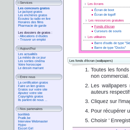
Services
Les écrans
Les concours gratos
Écran de boot
Le jackpot gratos
Écran de logoff
Les enchères gratos
Ecoutez la radio en live
Les ressources gratuites
Horaires des films
Pharmacie de garde
Fonds d'écran
Curseurs de souris
Les dossiers de gratos :
- Allocations d études
Les utilitaires
- Trouver un emploi
Barre d'outils de type "Si
Barre de type "Docks"
Aujourd'hui
Les actualités
La météo de ce jour
Les fonds d'écran (wallpapers)
Les sorties cinéma
Votre horoscope
Le dessin marrant
Toutes les fonds 
non commercial.
Entre nous
La certification gratos
Les wallpapers
Faire un lien gratos
Gratos sur votre site
auteurs respectif
Ajoutez votre site
Copyrights gratos
Ils parlent de nous ...
Cliquez sur l'ima
Nos partenaires
Pour récupérer un 
bonWeb
Pratik.be
Choisir ' Enregist
Interview Webmaster
Hyjoo
Escort Girl