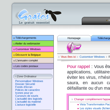
R
Téléchargements
Homepage
Télécharg
Atelier du webmaster
Customiser
Windows
Découvrir la Belgique
Vous êtes ici
Customiser
Windows
R
L'annuaire complet
Pour rappel
: Vous êt
Les codes postaux
applications, utilita
éviter les virus, n'hé
Zone Ordinateur
Personnaliser Windows
saura, en aucun ca
Dossier Sécurité
Fonds d'écran
défaillante ou d'un ma
Polices de caractère
Icones pour pc
Curseurs de souris
L'actualité des logiciels
Changer complètement l'app
L'actualité du matériel
Vista Transformation Pa
L'astuce logicielle
Les styles visuels (fichie