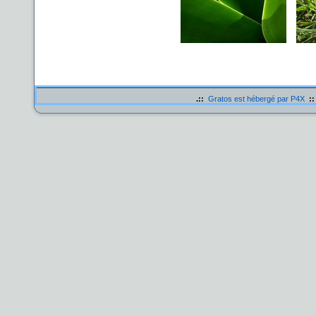
.::
Gratos est hébergé par P4X
::